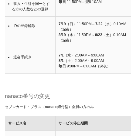
毎日
11:50PM～翌8:10AM
収入・生計を同一とす
る方の人数などの登録
7/19
（日）11:50PM～
7/22
（水）0:10AM
IDの登録解除
（深夜）
8/19
（水）11:50PM～
8/22
（土）0:10AM
（深夜）
7/1
（水）2:00AM～9:00AM
退会手続き
8/1
（土）2:00AM～9:00AM
毎日
9:00PM～0:00AM（深夜）
nanaco番号の変更
セブンカード・プラス（nanaco紐付型）会員の方のみ
サービス名
サービス停止期間