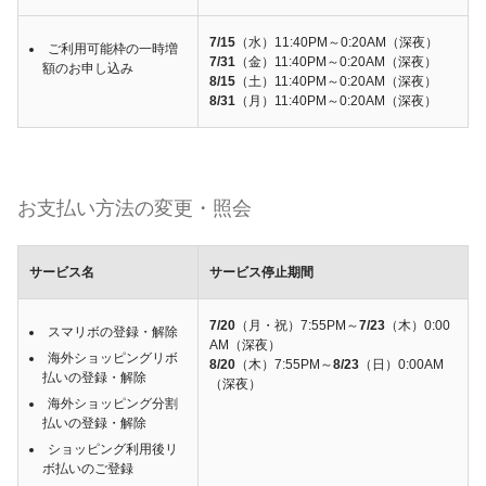
7/15
（水）11:40PM～0:20AM（深夜）
ご利用可能枠の一時増
7/31
（金）11:40PM～0:20AM（深夜）
額のお申し込み
8/15
（土）11:40PM～0:20AM（深夜）
8/31
（月）11:40PM～0:20AM（深夜）
お支払い方法の変更・照会
サービス名
サービス停止期間
7/20
（月・祝）7:55PM～
7/23
（木）0:00
スマリボの登録・解除
AM（深夜）
海外ショッピングリボ
8/20
（木）7:55PM～
8/23
（日）0:00AM
払いの登録・解除
（深夜）
海外ショッピング分割
払いの登録・解除
ショッピング利用後リ
ボ払いのご登録